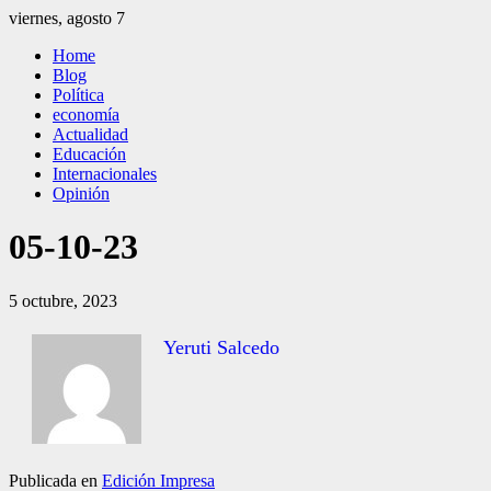
Saltar
viernes, agosto 7
al
El Independiente
El independiente Libre y Transparente
Home
contenido
Blog
Política
economía
Actualidad
Educación
Internacionales
Opinión
05-10-23
5 octubre, 2023
Yeruti Salcedo
Publicada en
Edición Impresa