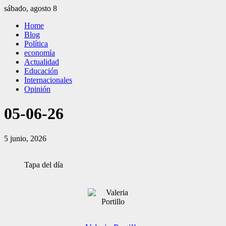
Saltar
sábado, agosto 8
al
El Independiente
El independiente Libre y Transparente
Home
contenido
Blog
Política
economía
Actualidad
Educación
Internacionales
Opinión
05-06-26
5 junio, 2026
Tapa del día