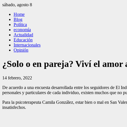
Saltar
sábado, agosto 8
al
El Independiente
El independiente Libre y Transparente
Home
contenido
Blog
Política
economía
Actualidad
Educación
Internacionales
Opinión
¿Solo o en pareja? Viví el amor
14 febrero, 2022
De acuerdo a una encuesta desarrollada entre los seguidores de El Inde
personales y particulares de cada individuo, existen muchos que no p
Para la psicoterapeuta Camila González, estar bien o mal en San Valen
insatisfechos.