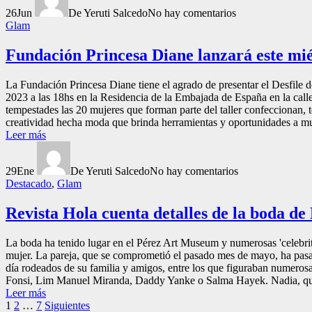
26
Jun
De Yeruti Salcedo
No hay comentarios
Glam
Fundación Princesa Diane lanzará este mié
La Fundación Princesa Diane tiene el agrado de presentar el Desfile
2023 a las 18hs en la Residencia de la Embajada de España en la call
tempestades las 20 mujeres que forman parte del taller confeccionan, t
creatividad hecha moda que brinda herramientas y oportunidades a muc
Leer más
29
Ene
De Yeruti Salcedo
No hay comentarios
Destacado
,
Glam
Revista Hola cuenta detalles de la boda d
La boda ha tenido lugar en el Pérez Art Museum y numerosas 'celebr
mujer. La pareja, que se comprometió el pasado mes de mayo, ha pasad
día rodeados de su familia y amigos, entre los que figuraban numer
Fonsi, Lim Manuel Miranda, Daddy Yanke o Salma Hayek. Nadia, que es
Leer más
Paginación
1
2
…
7
Siguientes