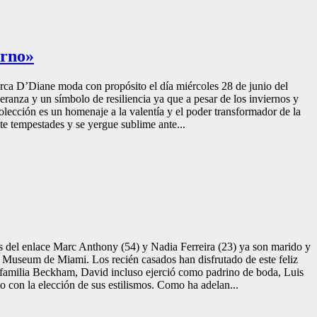
erno»
rca D’Diane moda con propósito el día miércoles 28 de junio del
ranza y un símbolo de resiliencia ya que a pesar de los inviernos y
olección es un homenaje a la valentía y el poder transformador de la
e tempestades y se yergue sublime ante...
 del enlace Marc Anthony (54) y Nadia Ferreira (23) ya son marido y
t Museum de Miami. Los recién casados han disfrutado de este feliz
 familia Beckham, David incluso ejerció como padrino de boda, Luis
con la elección de sus estilismos. Como ha adelan...