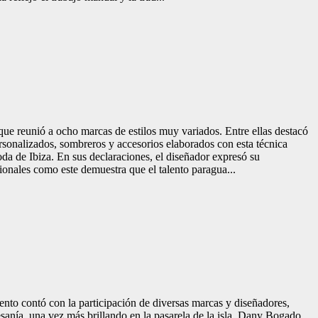
ue reunió a ocho marcas de estilos muy variados. Entre ellas destacó
sonalizados, sombreros y accesorios elaborados con esta técnica
da de Ibiza. En sus declaraciones, el diseñador expresó su
cionales como este demuestra que el talento paragua...
nto contó con la participación de diversas marcas y diseñadores,
esanía, una vez más brillando en la pasarela de la isla. Dany Bogado