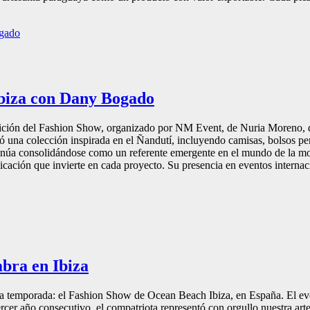
Ibiza con Dany Bogado
 edición del Fashion Show, organizado por NM Event, de Nuria Moreno, q
 una colección inspirada en el Ñandutí, incluyendo camisas, bolsos per
ntinúa consolidándose como un referente emergente en el mundo de la mo
dicación que invierte en cada proyecto. Su presencia en eventos interna
bra en Ibiza
e la temporada: el Fashion Show de Ocean Beach Ibiza, en España. El eve
rcer año consecutivo, el compatriota representó con orgullo nuestra art