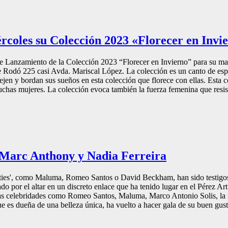
rcoles su Colección 2023 «Florecer en Invi
 de Lanzamiento de la Colección 2023 “Florecer en Invierno” para su ma
e Rodó 225 casi Avda. Mariscal López. La colección es un canto de espe
ejen y bordan sus sueños en esta colección que florece con ellas. Esta c
has mujeres. La colección evoca también la fuerza femenina que resist
e Marc Anthony y Nadia Ferreira
ities', como Maluma, Romeo Santos o David Beckham, han sido testigos
o por el altar en un discreto enlace que ha tenido lugar en el Pérez Ar
osas celebridades como Romeo Santos, Maluma, Marco Antonio Solis, la
 dueña de una belleza única, ha vuelto a hacer gala de su buen gusto 