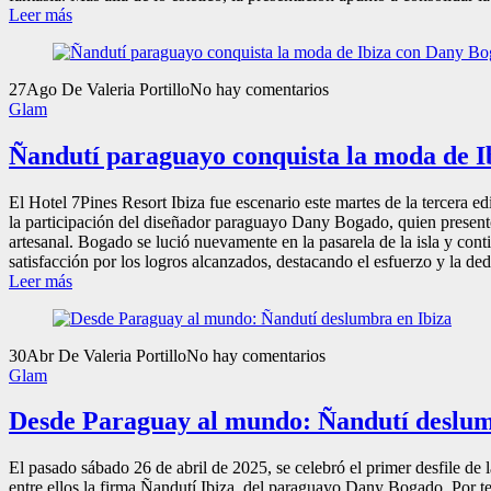
Leer más
27
Ago
De Valeria Portillo
No hay comentarios
Glam
Ñandutí paraguayo conquista la moda de 
El Hotel 7Pines Resort Ibiza fue escenario este martes de la tercera
la participación del diseñador paraguayo Dany Bogado, quien presentó
artesanal. Bogado se lució nuevamente en la pasarela de la isla y co
satisfacción por los logros alcanzados, destacando el esfuerzo y la de
Leer más
30
Abr
De Valeria Portillo
No hay comentarios
Glam
Desde Paraguay al mundo: Ñandutí deslum
El pasado sábado 26 de abril de 2025, se celebró el primer desfile d
entre ellos la firma Ñandutí Ibiza, del paraguayo Dany Bogado. Por te