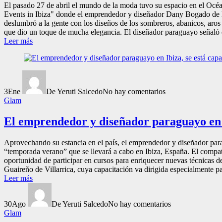
El pasado 27 de abril el mundo de la moda tuvo su espacio en el Océ
Events in Ibiza" donde el emprendedor y diseñador Dany Bogado de 
deslumbró a la gente con los diseños de los sombreros, abanicos, aros
que dio un toque de mucha elegancia. El diseñador paraguayo señaló q
Leer más
3
Ene
De Yeruti Salcedo
No hay comentarios
Glam
El emprendedor y diseñador paraguayo en I
Aprovechando su estancia en el país, el emprendedor y diseñador para
“temporada verano” que se llevará a cabo en Ibiza, España. El compat
oportunidad de participar en cursos para enriquecer nuevas técnicas d
Guaireño de Villarrica, cuya capacitación va dirigida especialmente 
Leer más
30
Ago
De Yeruti Salcedo
No hay comentarios
Glam