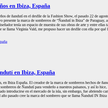
ños en Ibiza, España
 de ñandutí en el desfile de la Fashion Show, el pasado 22 de agosto e
tuvo presente la marca de sombreros de “Ñandutí in Ibiza” de Paraguay,
ñador tenía un espacio de muestra de sus obras de arte y entre ellas t
 se llama Virginia Vald, me propuso hacer un desfile con ella por qué 
ndutí en Ibiza, España
, en Ibiza España. El creador de la marca de sombreros hechos de ñand
ombreros de Ñandutí para venderlo a nuestros paisanos, y así lo hice, l
o introducirse en el mercado de la isla, sin embargo, fue abriendo cam
 año pasado cree la marca del sombrero que se llama Ñandutí IN Ibiza e