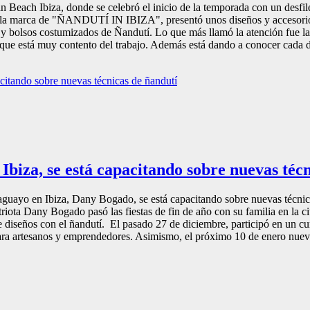
an Beach Ibiza, donde se celebró el inicio de la temporada con un des
la marca de "ÑANDUTÍ IN IBIZA", presentó unos diseños y accesorios
 y bolsos costumizados de Ñandutí. Lo que más llamó la atención fue la 
ue está muy contento del trabajo. Además está dando a conocer cada día
biza, se está capacitando sobre nuevas técn
guayo en Ibiza, Dany Bogado, se está capacitando sobre nuevas técnica
riota Dany Bogado pasó las fiestas de fin de año con su familia en la c
e diseños con el ñandutí. El pasado 27 de diciembre, participó en un cu
para artesanos y emprendedores. Asimismo, el próximo 10 de enero nueva