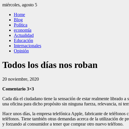
Saltar
miércoles, agosto 5
al
El Independiente
El independiente Libre y Transparente
Home
contenido
Blog
Política
economía
Actualidad
Educación
Internacionales
Opinión
Todos los días nos roban
20 noviembre, 2020
Comentario 3×3
Cada día el ciudadano tiene la sensación de estar realmente librado 
una oficina para dicho propósito sin ninguna fuerza, relevancia, ni te
Hace unos días, la empresa telefónica Apple, fabricante de teléfonos 
teléfonos. Tiene también otras demandas acerca de la utilización de 
y forzando al consumidor a tener que comprar otro nuevo teléfono.