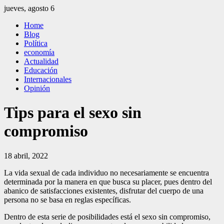
Saltar
jueves, agosto 6
al
El Independiente
El independiente Libre y Transparente
Home
contenido
Blog
Política
economía
Actualidad
Educación
Internacionales
Opinión
Tips para el sexo sin
compromiso
18 abril, 2022
La vida sexual de cada individuo no necesariamente se encuentra
determinada por la manera en que busca su placer, pues dentro del
abanico de satisfacciones existentes, disfrutar del cuerpo de una
persona no se basa en reglas específicas.
Dentro de esta serie de posibilidades está el sexo sin compromiso,