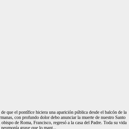
e que el pontífice hiciera una aparición pública desde el balcón de la
ermanas, con profundo dolor debo anunciar la muerte de nuestro Santo
l obispo de Roma, Francisco, regresó a la casa del Padre. Toda su vida
a neumonía grave que lo mant...