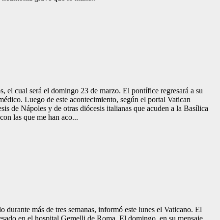
s, el cual será el domingo 23 de marzo. El pontífice regresará a su
o médico. Luego de este acontecimiento, según el portal Vatican
is de Nápoles y de otras diócesis italianas que acuden a la Basílica
 con las que me han aco...
o durante más de tres semanas, informó este lunes el Vaticano. El
resado en el hospital Gemelli de Roma. El domingo, en su mensaje