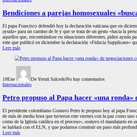
Bendiciones a parejas homosexuales «buscan
El papa Francisco defendió hoy la declaración vaticana que en diciemb
ayuda» para un camino de fe y que se trata de un gesto «hacia la pers
aquellos que, encontrándose en situaciones diferentes, piden ayuda para
ente que publicó en diciembre la declaración «Fiducia Supplicans» qu
Leer más
19
Ene
De Yeruti Salcedo
No hay comentarios
Internacionales
Petro propuso al Papa hacer «una ronda» d
El presidente colombiano Gustavo Petro le propuso hoy al papa Franci
de más de media hora que tuvieron este viernes con la paz como uno
como de la Iglesia católica en el proceso», sostuvo el mandatario en 
se hablará con el ELN, y que podamos construir un paso más profundo 
Leer más