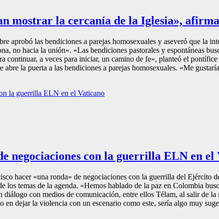
 mostrar la cercanía de la Iglesia», afirma
re aprobó las bendiciones a parejas homosexuales y aseveró que la inte
ona, no hacia la unión». «Las bendiciones pastorales y espontáneas busc
 continuar, a veces para iniciar, un camino de fe», planteó el pontífice 
e abre la puerta a las bendiciones a parejas homosexuales. «Me gustaría
e negociaciones con la guerrilla ELN en el
sco hacer «una ronda» de negociaciones con la guerrilla del Ejército 
 de los temas de la agenda. «Hemos hablado de la paz en Colombia bus
un diálogo con medios de comunicación, entre ellos Télam, al salir de l
en dejar la violencia con un escenario como este, sería algo muy suger