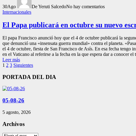
30
Ago
De Yeruti Salcedo
No hay comentarios
Internacionales
El Papa publicará en octubre su nuevo escr
El papa Francisco anunció hoy que el 4 de octubre publicará la segund
que denunció una «insensata guerra mundial» contra el planeta. «Pas
el 4 de octubre, fiesta de San Francisco de Asís. En esa fecha tengo i
en el Vaticano al referirse a la fecha en la que espera dar a conocer 
Leer más
Paginación
1
2
3
Siguientes
de
PORTADA DEL DIA
entradas
05-08-26
5 agosto, 2026
Archivos
Archivos