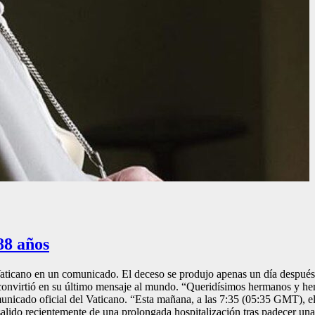
88 años
aticano en un comunicado. El deceso se produjo apenas un día después d
e convirtió en su último mensaje al mundo. “Queridísimos hermanos y h
municado oficial del Vaticano. “Esta mañana, a las 7:35 (05:35 GMT), e
 salido recientemente de una prolongada hospitalización tras padecer un