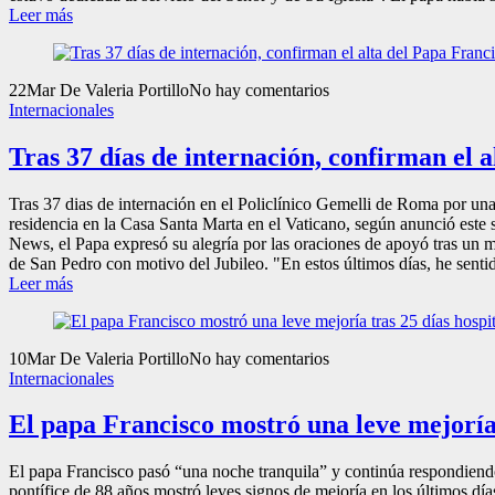
Leer más
22
Mar
De Valeria Portillo
No hay comentarios
Internacionales
Tras 37 días de internación, confirman el 
Tras 37 dias de internación en el Policlínico Gemelli de Roma por una 
residencia en la Casa Santa Marta en el Vaticano, según anunció este s
News, el Papa expresó su alegría por las oraciones de apoyó tras un me
de San Pedro con motivo del Jubileo. "En estos últimos días, he sentid
Leer más
10
Mar
De Valeria Portillo
No hay comentarios
Internacionales
El papa Francisco mostró una leve mejoría 
El papa Francisco pasó “una noche tranquila” y continúa respondiendo
pontífice de 88 años mostró leves signos de mejoría en los últimos 