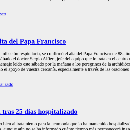
alta del Papa Francisco
infección respiratoria, se confirmó el alta del Papa Francisco de 88 año
ábado el doctor Sergio Alfieri, jefe del equipo que lo trata en el centr
nsaje leído este sábado por la mañana a los peregrinos de la archidióces
o el apoyo de vuestra cercanía, especialmente a través de las oraciones
tras 25 días hospitalizado
 bien al tratamiento para la neumonía que lo ha mantenido hospitalizad
días, aunque aún no se ha informado cuánto tiempo más permanecerá ing