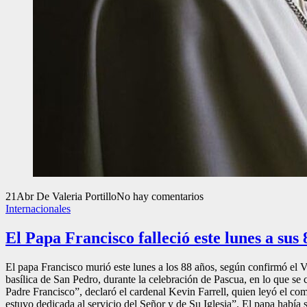
21
Abr
De Valeria Portillo
No hay comentarios
Internacionales
El Papa Francisco falleció este lunes a sus 
El papa Francisco murió este lunes a los 88 años, según confirmó el V
basílica de San Pedro, durante la celebración de Pascua, en lo que s
Padre Francisco”, declaró el cardenal Kevin Farrell, quien leyó el co
estuvo dedicada al servicio del Señor y de Su Iglesia”. El papa había