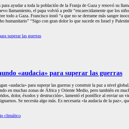
 para ayudar a toda la población de la Franja de Gaza y renovó su llama
evo llamamiento, el papa volvió a pedir “encarecidamente que los niños,
bre todo a Gaza. Francisco instó “a que no se derrame más sangre inocen
o humanitario” “Sigo con gran dolor lo que sucede en Israel y Palestina
l mundo «audacia» para superar las guerras
an «audacia» para superar las guerras y construir la paz a nivel global,
ndo en muchas zonas de África y Oriente Medio, pero también en muchas
ridos, dolor, éxodos y destrucción», lamentó el pontífice al enviar un 
arnos. Se necesita algo más. Es necesaria «la audacia de la paz», que 