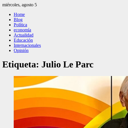
Saltar
miércoles, agosto 5
al
El Independiente
El independiente Libre y Transparente
Home
contenido
Blog
Política
economía
Actualidad
Educación
Internacionales
Opinión
Etiqueta:
Julio Le Parc