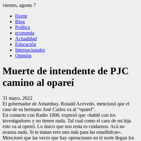
Saltar
viernes, agosto 7
al
El Independiente
El independiente Libre y Transparente
Home
contenido
Blog
Política
economía
Actualidad
Educación
Internacionales
Opinión
Muerte de intendente de PJC
camino al opareí
31 mayo, 2022
El gobernador de Amambay, Ronald Acevedo, mencionó que el
caso de su hermano José Carlos va al “opareí”.
En contacto con Radio 1000, expresó que «hablé con los
investigadores y no tienen nada. Tal cual como el caso de mi hija
esto va al opereí. Lo único que nos resta es cuidarnos. Acá no
avanza nada. Si te matan eres uno más para las estadísticas».
Mencionó que las veces que hay operaciones en el norte llegan los