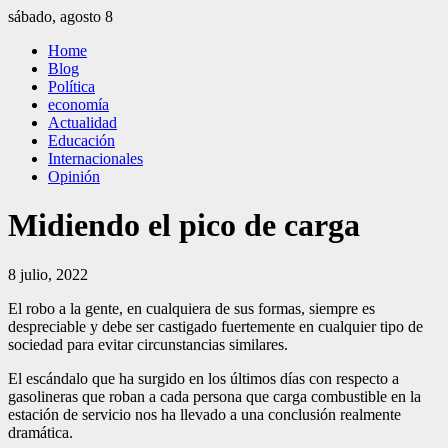
Saltar
sábado, agosto 8
al
El Independiente
El independiente Libre y Transparente
Home
contenido
Blog
Política
economía
Actualidad
Educación
Internacionales
Opinión
Midiendo el pico de carga
8 julio, 2022
El robo a la gente, en cualquiera de sus formas, siempre es
despreciable y debe ser castigado fuertemente en cualquier tipo de
sociedad para evitar circunstancias similares.
El escándalo que ha surgido en los últimos días con respecto a
gasolineras que roban a cada persona que carga combustible en la
estación de servicio nos ha llevado a una conclusión realmente
dramática.