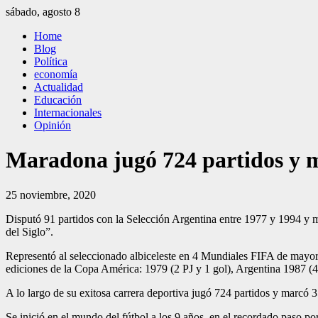
Saltar
sábado, agosto 8
al
El Independiente
El independiente Libre y Transparente
Home
contenido
Blog
Política
economía
Actualidad
Educación
Internacionales
Opinión
Maradona jugó 724 partidos y m
25 noviembre, 2020
Disputó 91 partidos con la Selección Argentina entre 1977 y 1994 y
del Siglo”.
Representó al seleccionado albiceleste en 4 Mundiales FIFA de mayore
ediciones de la Copa América: 1979 (2 PJ y 1 gol), Argentina 1987 (4 
A lo largo de su exitosa carrera deportiva jugó 724 partidos y marcó 3
Se inició en el mundo del fútbol a los 9 años, en el recordado paso po