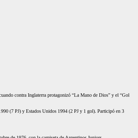
cuando contra Inglaterra protagonizó “La Mano de Dios” y el “Gol
1990 (7 PJ) y Estados Unidos 1994 (2 PJ y 1 gol). Participó en 3
ctubre de 1976, con la camiseta de Argentinos Juniors.