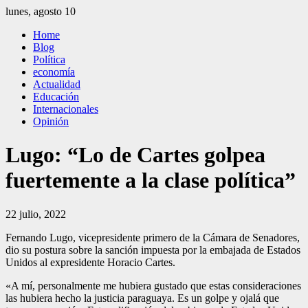
Saltar
lunes, agosto 10
al
El Independiente
El independiente Libre y Transparente
Home
contenido
Blog
Política
economía
Actualidad
Educación
Internacionales
Opinión
Lugo: “Lo de Cartes golpea
fuertemente a la clase política”
22 julio, 2022
Fernando Lugo, vicepresidente primero de la Cámara de Senadores,
dio su postura sobre la sanción impuesta por la embajada de Estados
Unidos al expresidente Horacio Cartes.
«A mí, personalmente me hubiera gustado que estas consideraciones
las hubiera hecho la justicia paraguaya. Es un golpe y ojalá que