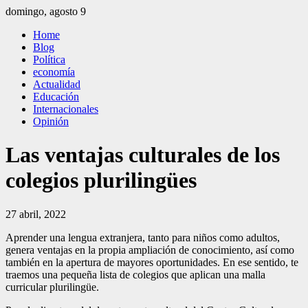
Saltar
domingo, agosto 9
al
El Independiente
El independiente Libre y Transparente
Home
contenido
Blog
Política
economía
Actualidad
Educación
Internacionales
Opinión
Las ventajas culturales de los
colegios plurilingües
27 abril, 2022
Aprender una lengua extranjera, tanto para niños como adultos,
genera ventajas en la propia ampliación de conocimiento, así como
también en la apertura de mayores oportunidades. En ese sentido, te
traemos una pequeña lista de colegios que aplican una malla
curricular plurilingüe.