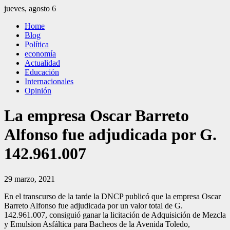
Saltar
jueves, agosto 6
al
El Independiente
El independiente Libre y Transparente
Home
contenido
Blog
Política
economía
Actualidad
Educación
Internacionales
Opinión
La empresa Oscar Barreto
Alfonso fue adjudicada por G.
142.961.007
29 marzo, 2021
En el transcurso de la tarde la DNCP publicó que la empresa Oscar
Barreto Alfonso fue adjudicada por un valor total de G.
142.961.007, consiguió ganar la licitación de Adquisición de Mezcla
y Emulsion Asfáltica para Bacheos de la Avenida Toledo,