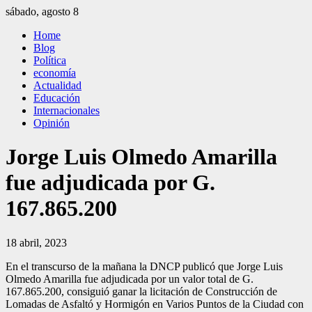
Saltar
sábado, agosto 8
al
El Independiente
El independiente Libre y Transparente
Home
contenido
Blog
Política
economía
Actualidad
Educación
Internacionales
Opinión
Jorge Luis Olmedo Amarilla
fue adjudicada por G.
167.865.200
18 abril, 2023
En el transcurso de la mañana la DNCP publicó que Jorge Luis
Olmedo Amarilla fue adjudicada por un valor total de G.
167.865.200, consiguió ganar la licitación de Construcción de
Lomadas de Asfaltó y Hormigón en Varios Puntos de la Ciudad con