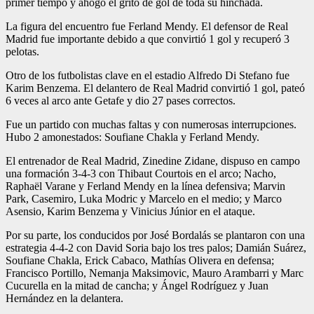
primer tiempo y ahogó el grito de gol de toda su hinchada.
La figura del encuentro fue Ferland Mendy. El defensor de Real
Madrid fue importante debido a que convirtió 1 gol y recuperó 3
pelotas.
Otro de los futbolistas clave en el estadio Alfredo Di Stefano fue
Karim Benzema. El delantero de Real Madrid convirtió 1 gol, pateó
6 veces al arco ante Getafe y dio 27 pases correctos.
Fue un partido con muchas faltas y con numerosas interrupciones.
Hubo 2 amonestados: Soufiane Chakla y Ferland Mendy.
El entrenador de Real Madrid, Zinedine Zidane, dispuso en campo
una formación 3-4-3 con Thibaut Courtois en el arco; Nacho,
Raphaël Varane y Ferland Mendy en la línea defensiva; Marvin
Park, Casemiro, Luka Modric y Marcelo en el medio; y Marco
Asensio, Karim Benzema y Vinicius Júnior en el ataque.
Por su parte, los conducidos por José Bordalás se plantaron con una
estrategia 4-4-2 con David Soria bajo los tres palos; Damián Suárez,
Soufiane Chakla, Erick Cabaco, Mathí­as Olivera en defensa;
Francisco Portillo, Nemanja Maksimovic, Mauro Arambarri y Marc
Cucurella en la mitad de cancha; y Ángel Rodríguez y Juan
Hernández en la delantera.