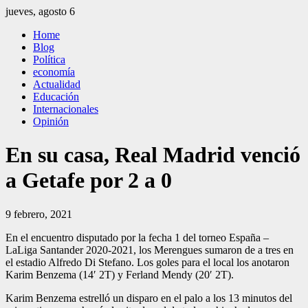
Saltar
jueves, agosto 6
al
El Independiente
El independiente Libre y Transparente
Home
contenido
Blog
Política
economía
Actualidad
Educación
Internacionales
Opinión
En su casa, Real Madrid venció
a Getafe por 2 a 0
9 febrero, 2021
En el encuentro disputado por la fecha 1 del torneo España –
LaLiga Santander 2020-2021, los Merengues sumaron de a tres en
el estadio Alfredo Di Stefano. Los goles para el local los anotaron
Karim Benzema (14′ 2T) y Ferland Mendy (20′ 2T).
Karim Benzema estrelló un disparo en el palo a los 13 minutos del