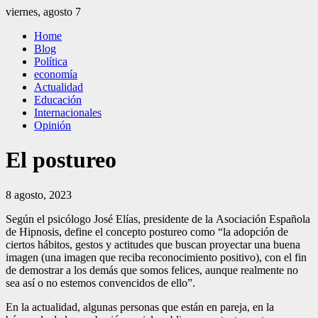
Saltar
viernes, agosto 7
al
El Independiente
El independiente Libre y Transparente
Home
contenido
Blog
Política
economía
Actualidad
Educación
Internacionales
Opinión
El postureo
8 agosto, 2023
Según el psicólogo José Elías, presidente de la Asociación Española
de Hipnosis, define el concepto postureo como “la adopción de
ciertos hábitos, gestos y actitudes que buscan proyectar una buena
imagen (una imagen que reciba reconocimiento positivo), con el fin
de demostrar a los demás que somos felices, aunque realmente no
sea así o no estemos convencidos de ello”.
En la actualidad, algunas personas que están en pareja, en la