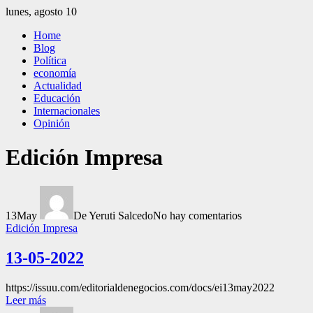
Saltar
lunes, agosto 10
al
El Independiente
El independiente Libre y Transparente
Home
contenido
Blog
Política
economía
Actualidad
Educación
Internacionales
Opinión
Edición Impresa
13
May
De Yeruti Salcedo
No hay comentarios
Edición Impresa
13-05-2022
https://issuu.com/editorialdenegocios.com/docs/ei13may2022
Leer más