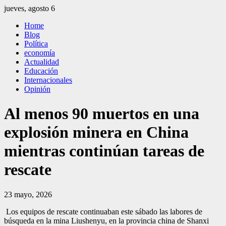
Saltar
jueves, agosto 6
al
El Independiente
El independiente Libre y Transparente
Home
contenido
Blog
Política
economía
Actualidad
Educación
Internacionales
Opinión
Al menos 90 muertos en una
explosión minera en China
mientras continúan tareas de
rescate
23 mayo, 2026
Los equipos de rescate continuaban este sábado las labores de
búsqueda en la mina Liushenyu, en la provincia china de Shanxi