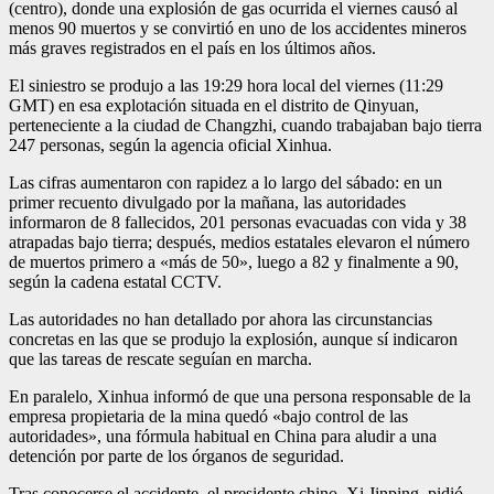
(centro), donde una explosión de gas ocurrida el viernes causó al
menos 90 muertos y se convirtió en uno de los accidentes mineros
más graves registrados en el país en los últimos años.
El siniestro se produjo a las 19:29 hora local del viernes (11:29
GMT) en esa explotación situada en el distrito de Qinyuan,
perteneciente a la ciudad de Changzhi, cuando trabajaban bajo tierra
247 personas, según la agencia oficial Xinhua.
Las cifras aumentaron con rapidez a lo largo del sábado: en un
primer recuento divulgado por la mañana, las autoridades
informaron de 8 fallecidos, 201 personas evacuadas con vida y 38
atrapadas bajo tierra; después, medios estatales elevaron el número
de muertos primero a «más de 50», luego a 82 y finalmente a 90,
según la cadena estatal CCTV.
Las autoridades no han detallado por ahora las circunstancias
concretas en las que se produjo la explosión, aunque sí indicaron
que las tareas de rescate seguían en marcha.
En paralelo, Xinhua informó de que una persona responsable de la
empresa propietaria de la mina quedó «bajo control de las
autoridades», una fórmula habitual en China para aludir a una
detención por parte de los órganos de seguridad.
Tras conocerse el accidente, el presidente chino, Xi Jinping, pidió