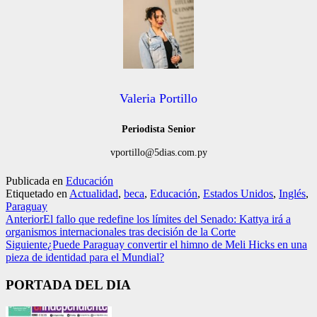
Valeria Portillo
Periodista Senior
vportillo@5dias.com.py
Publicada en
Educación
Etiquetado en
Actualidad
,
beca
,
Educación
,
Estados Unidos
,
Inglés
,
Paraguay
Anterior
El fallo que redefine los límites del Senado: Kattya irá a
organismos internacionales tras decisión de la Corte
Siguiente
¿Puede Paraguay convertir el himno de Meli Hicks en una
pieza de identidad para el Mundial?
PORTADA DEL DIA