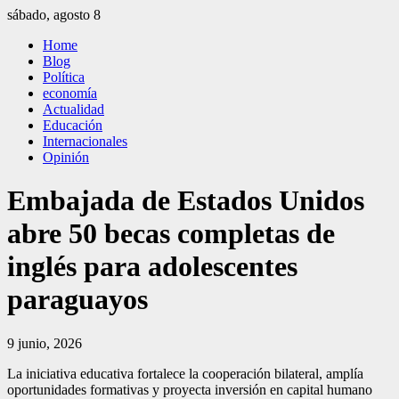
Saltar
sábado, agosto 8
al
El Independiente
El independiente Libre y Transparente
Home
contenido
Blog
Política
economía
Actualidad
Educación
Internacionales
Opinión
Embajada de Estados Unidos
abre 50 becas completas de
inglés para adolescentes
paraguayos
9 junio, 2026
La iniciativa educativa fortalece la cooperación bilateral, amplía
oportunidades formativas y proyecta inversión en capital humano