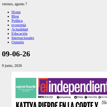
Saltar
viernes, agosto 7
al
El Independiente
El independiente Libre y Transparente
Home
contenido
Blog
Política
economía
Actualidad
Educación
Internacionales
Opinión
09-06-26
9 junio, 2026