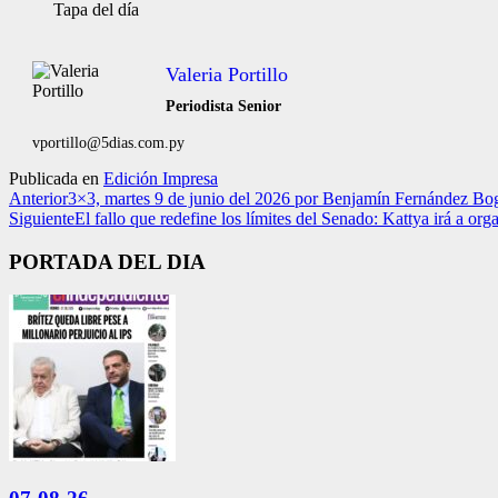
Tapa del día
Valeria Portillo
Periodista Senior
vportillo@5dias.com.py
Publicada en
Edición Impresa
Anterior
3×3, martes 9 de junio del 2026 por Benjamín Fernández Bo
Siguiente
El fallo que redefine los límites del Senado: Kattya irá a org
PORTADA DEL DIA